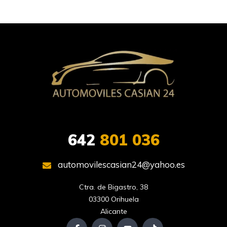
642
801 036
automovilescasian24@yahoo.es
Ctra. de Bigastro, 38

03300 Orihuela

Alicante