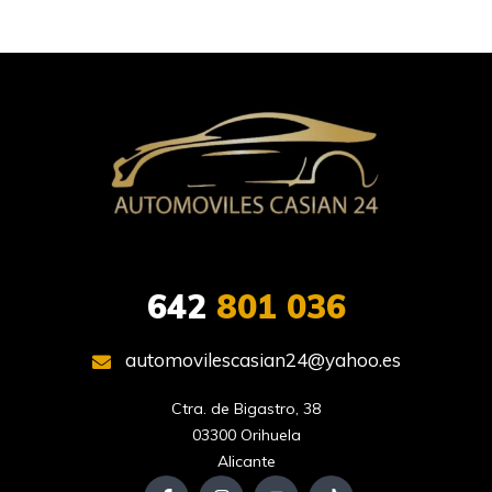
642
801 036
automovilescasian24@yahoo.es
Ctra. de Bigastro, 38

03300 Orihuela

Alicante