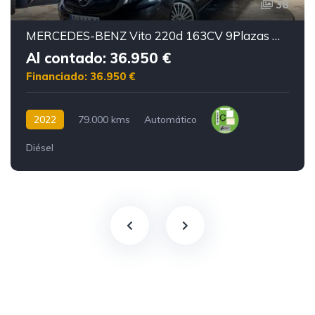
38
MERCEDES-BENZ Vito 220d 163CV 9Plazas Motor mercedes con cadena irrompible
Al contado: 36.950 €
Financiado: 36.950 €
2022
79.000 kms
Automático
Diésel