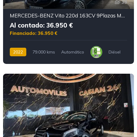
38
MERCEDES-BENZ Vito 220d 163CV 9Plazas Motor mercedes con cadena irrompible
Al contado: 36.950 €
Financiado: 36.950 €
2022
79.000 kms
Automático
Diésel