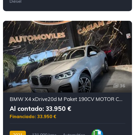
Diésel
36
BMW X4 xDrive20d M Paket 190CV MOTOR CON CADENA IRROMPIBLE
Al contado: 33.950 €
Financiado: 33.950 €
2021
131.000 kms
Automático