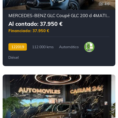
40
MERCEDES-BENZ GLC Coupé GLC 200 d 4MATIC AMG Motor mercedes con CADENA
Al contado: 37.950 €
Financiado: 37.950 €
122019
112.000 kms
Automático
Diésel