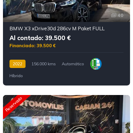
40
BMW X3 xDrive30d 286cv M Paket FULL
Al contado: 39.500 €
Financiado: 39.500 €
2022
156.000 kms
Automático
Híbrido
Reservado