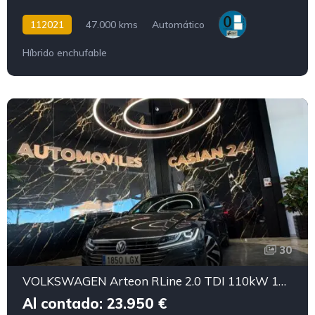
112021
47.000 kms
Automático
Híbrido enchufable
30
VOLKSWAGEN Arteon RLine 2.0 TDI 110kW 150CV DSG
Al contado: 23.950 €