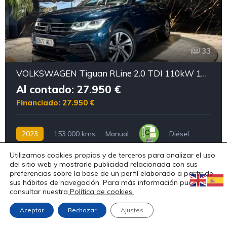
33
VOLKSWAGEN Tiguan RLine 2.0 TDI 110kW 150CV DSG
Al contado: 27.950 €
Financiado: 27.950 €
2023
153.000 kms
Manual
Diésel
Utilizamos cookies propias y de terceros para analizar el uso
del sitio web y mostrarle publicidad relacionada con sus
preferencias sobre la base de un perfil elaborado a partir de
Reservado
sus hábitos de navegación. Para más información puedes
consultar nuestra
Política de cookies.
Aceptar
Rechazar
Ajustes