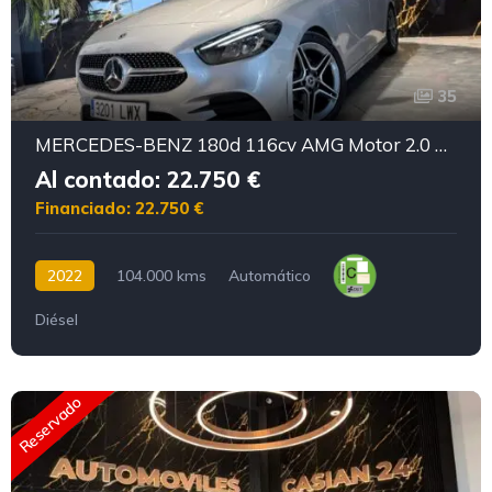
35
MERCEDES-BENZ 180d 116cv AMG Motor 2.0 MERCEDES con CADENA IRROMPIBLE
Al contado: 22.750 €
Financiado: 22.750 €
2022
104.000 kms
Automático
Diésel
Reservado