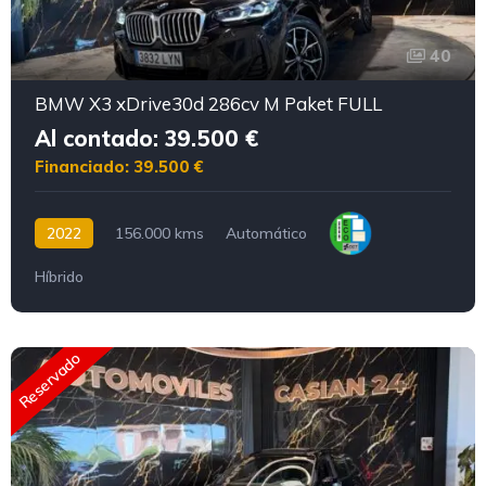
40
BMW X3 xDrive30d 286cv M Paket FULL
Al contado: 39.500 €
Financiado: 39.500 €
2022
156.000 kms
Automático
Híbrido
Reservado