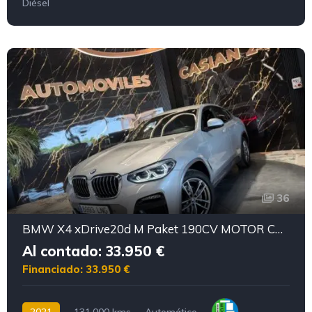
Diésel
36
BMW X4 xDrive20d M Paket 190CV MOTOR CON CADENA IRROMPIBLE
Al contado: 33.950 €
Financiado: 33.950 €
2021
131.000 kms
Automático