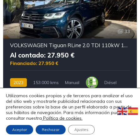
33
VOLKSWAGEN Tiguan RLine 2.0 TDI 110kW 150CV DSG
Al contado: 27.950 €
Financiado: 27.950 €
2023
153.000 kms
Manual
Diésel
Utilizamos cookies propias y de terceros para analizar el uso
del sitio web y mostrarle publicidad relacionada con sus
preferencias sobre la base de un perfil elaborado a partir de
Reservado
sus hábitos de navegación. Para más información puedes
consultar nuestra
Política de cookies.
Aceptar
Rechazar
Ajustes