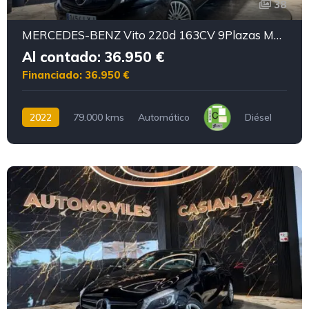
38
MERCEDES-BENZ Vito 220d 163CV 9Plazas Motor mercedes con cadena irrompible
Al contado: 36.950 €
Financiado: 36.950 €
2022
79.000 kms
Automático
Diésel