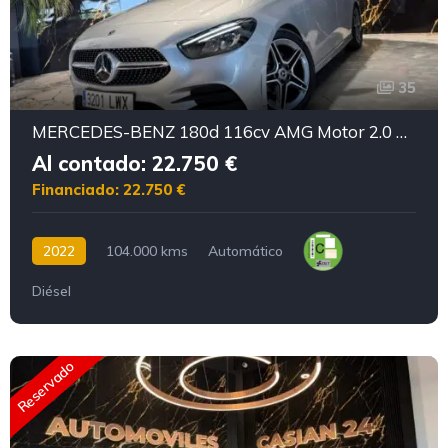
35
MERCEDES-BENZ 180d 116cv AMG Motor 2.0 MERCEDES con CADENA IRROMPIBLE
Al contado: 22.750 €
Financiado: 22.750 €
2022
104.000 kms
Automático
Diésel
Reservado