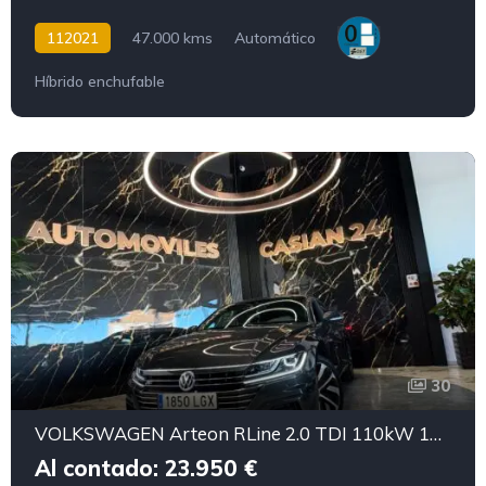
112021
47.000 kms
Automático
Híbrido enchufable
30
VOLKSWAGEN Arteon RLine 2.0 TDI 110kW 150CV DSG
Al contado: 23.950 €