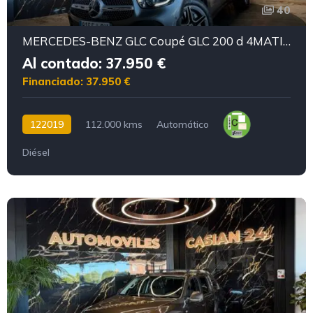
40
MERCEDES-BENZ GLC Coupé GLC 200 d 4MATIC AMG Motor mercedes con CADENA
Al contado: 37.950 €
Financiado: 37.950 €
122019
112.000 kms
Automático
Diésel