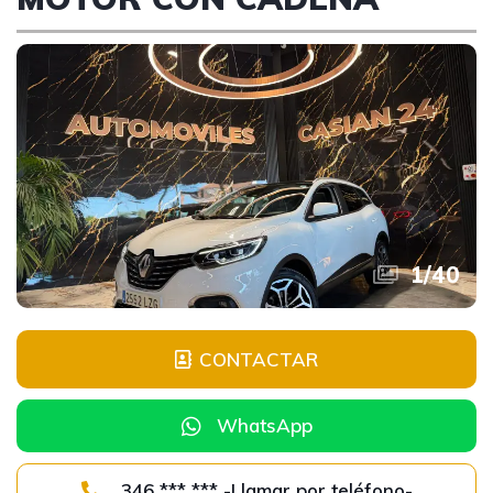
1
/
40
CONTACTAR
WhatsApp
346 *** *** -Llamar por teléfono-