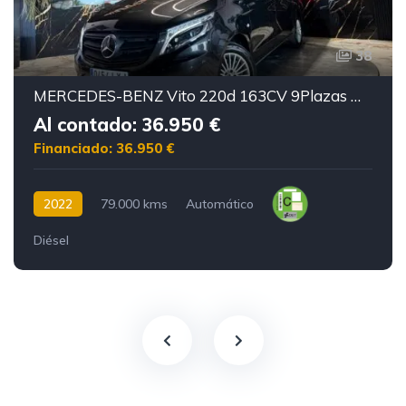
38
MERCEDES-BENZ Vito 220d 163CV 9Plazas Motor mercedes con cadena irrompible
Al contado: 36.950 €
Financiado: 36.950 €
2022
79.000 kms
Automático
Diésel