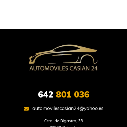
642
801 036
automovilescasian24@yahoo.es
Ctra. de Bigastro, 38
