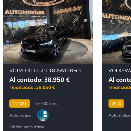
35
VOLVO XC60 2.0 T8 AWD Recharge RDesign Exp Auto
Al contado: 38.950 €
Al cont
Financiado: 38.950 €
Financiad
112021
47.000 kms
2020
Automático
Automático
Híbrido enchufable