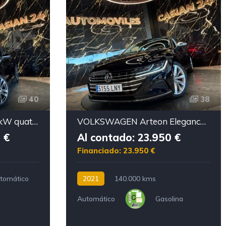
40
38
AUDI SQ5 3.0 TFSI 260kW quattro triptronic
VOLKSWAGEN Arteon Elegance 2.0 TSI 140kW 190CV DSG
 €
Al contado: 23.950 €
Financiado: 23.950 €
tomático
2021
140.000 kms
Automático
Gasolina