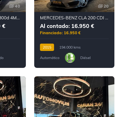
40
20
MERCEDES-BENZ CLS 300d 4MATIC AMG FULL 265CV
MERCEDES-BENZ CLA 200 CDI 2.2 AMG Line Shooting Brake
 €
Al contado: 16.950 €
Financiado: 16.950 €
2015
194.000 kms
ido
Automático
Diésel