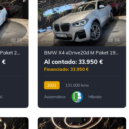
36
36
BMW X6 xDrive 3.0d M Paket 258CV MOTOR CON CADENA IRROMPIBLE
BMW X4 xDrive20d M Paket 190CV MOTOR CON CADENA IRROMPIBLE
 €
Al contado: 33.950 €
Financiado: 33.950 €
2021
131.000 kms
el
Automático
Híbrido