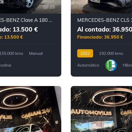
25
MERCEDES-BENZ Clase A 180 Sport Urban Motor mercedes con CADENA IRROMPIBLE
ado: 13.500 €
Al contado: 36.950
o: 13.500 €
Financiado: 36.950 €
155.000 kms
Manual
2022
192.000 kms
solina
Automático
Híbr