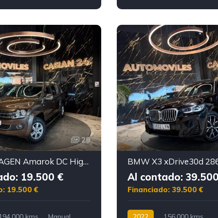
29
VOLKSWAGEN Amarok DC Highline 2.0 TDI 163cv 4M Permanente
ado: 19.500 €
Al contado: 39.500
o: 19.500 €
Financiado: 39.500 €
194.000 kms
Manual
2022
156.000 kms