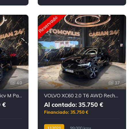
Reservado
40
37
BMW X3 xDrive30d 286cv M Paket FULL
VOLVO XC60 2.0 T6 AWD Recharge Ultimate Dark Auto
 €
Al contado: 35.750 €
Financiado: 35.750 €
112021
99.000 kms