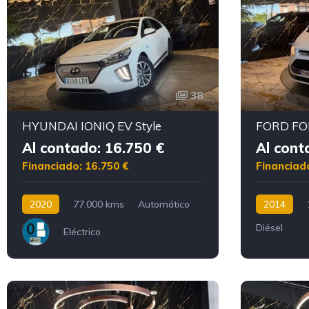
38
HYUNDAI IONIQ EV Style
Al contado: 16.750 €
Al cont
Financiado: 16.750 €
Financiad
2020
77.000 kms
Automático
2014
Diésel
Eléctrico