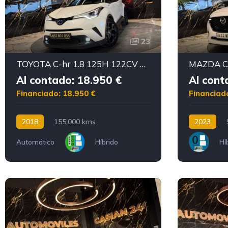
23
TOYOTA C-hr 1.8 125H 122CV DYNAMIC GRAPHIC
Al contado: 18.950 €
Al cont
Financiado: 18.950 €
Financiad
2018
155.000 kms
2023
Automático
Híbrido
Hí