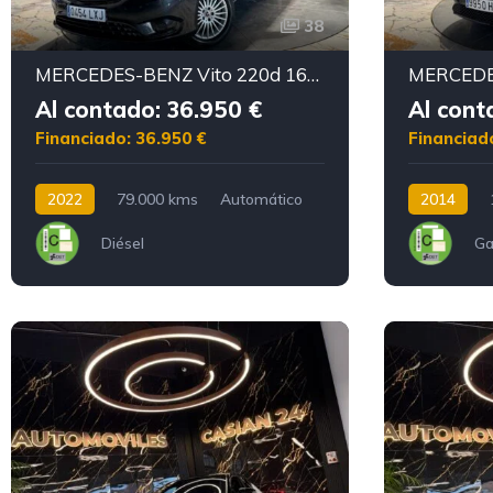
38
MERCEDES-BENZ Vito 220d 163CV 9Plazas Motor mercedes con cadena irrompible
Al contado: 36.950 €
Al cont
Financiado: 36.950 €
Financiad
2022
79.000 kms
Automático
2014
Diésel
Ga