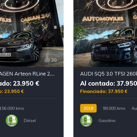
30
VOLKSWAGEN Arteon RLine 2.0 TDI 110kW 150CV DSG
ado: 23.950 €
Al contado: 37.950
o: 23.950 €
Financiado: 37.950 €
156.000 kms
2018
99.000 kms
Au
Diésel
Gasolina