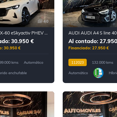
40
MAZDA CX-60 eSkyactiv PHEV AWD PrimeLine
ado: 30.950 €
Al contado: 27.950
o: 30.950 €
Financiado: 27.950 €
99.000 kms
Automático
112023
132.000 kms
brido enchufable
Automático
Híbr