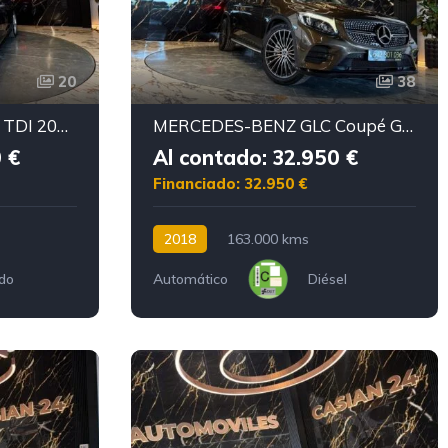
20
38
AUDI AUDI A4 S line 40 TDI 204CV quattro
MERCEDES-BENZ GLC Coupé GLC 250 d 4MATIC
 €
Al contado: 32.950 €
Financiado: 32.950 €
2018
163.000 kms
ido
Automático
Diésel