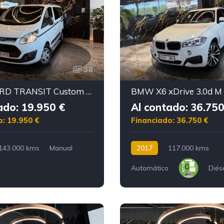
38
FORD FORD TRANSIT Custom 2.2 TDCI 125cv Titanium 9Plazas
ado: 19.950 €
Al contado: 36.750
o: 19.950 €
Financiado: 36.750 €
143.000 kms
Manual
2017
117.000 kms
Automático
Diés