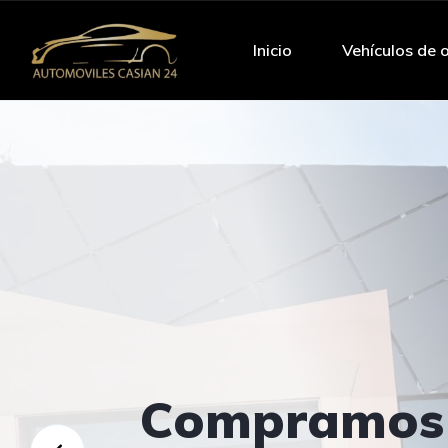
Inicio
Vehículos de 
Ven a
AUTOMÓVIL
Compramos
Ven a
AUTOMÓVIL