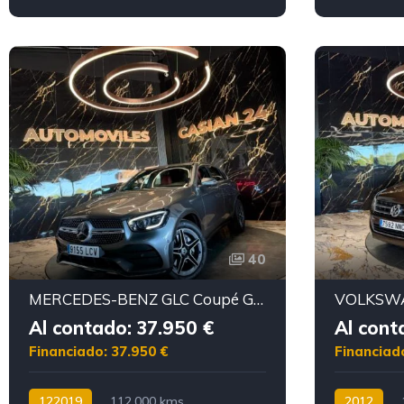
40
MERCEDES-BENZ GLC Coupé GLC 200 d 4MATIC AMG Motor mercedes con CADENA
Al contado: 37.950 €
Al cont
Financiado: 37.950 €
Financiad
122019
112.000 kms
2012